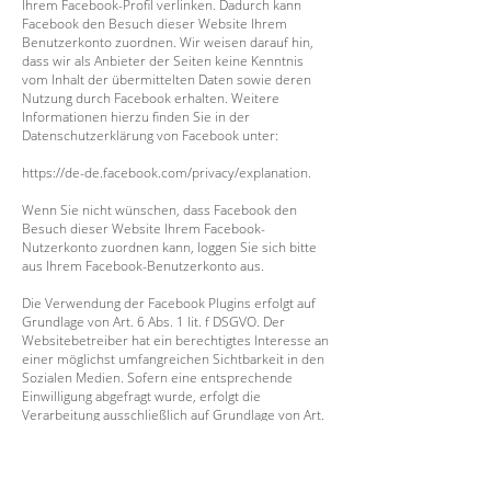
Ihrem Facebook-Profil verlinken. Dadurch kann
Facebook den Besuch dieser Website Ihrem
Benutzerkonto zuordnen. Wir weisen darauf hin,
dass wir als Anbieter der Seiten keine Kenntnis
vom Inhalt der übermittelten Daten sowie deren
Nutzung durch Facebook erhalten. Weitere
Informationen hierzu finden Sie in der
Datenschutzerklärung von Facebook unter:
https://de-de.facebook.com/privacy/explanation.
Wenn Sie nicht wünschen, dass Facebook den
Besuch dieser Website Ihrem Facebook-
Nutzerkonto zuordnen kann, loggen Sie sich bitte
aus Ihrem Facebook-Benutzerkonto aus.
Die Verwendung der Facebook Plugins erfolgt auf
Grundlage von Art. 6 Abs. 1 lit. f DSGVO. Der
Websitebetreiber hat ein berechtigtes Interesse an
einer möglichst umfangreichen Sichtbarkeit in den
Sozialen Medien. Sofern eine entsprechende
Einwilligung abgefragt wurde, erfolgt die
Verarbeitung ausschließlich auf Grundlage von Art.
6 Abs. 1 lit. a DSGVO; die Einwilligung ist jederzeit
widerrufbar.
Die Datenübertragung in die USA wird auf die